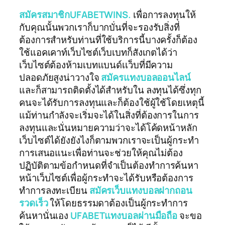
สมัครสมาชิกUFABETWINS.
เพื่อการลงทุนให้
กับคุณนั้นพวกเราก็บากบั่นที่จะรองรับสิ่งที่
ต้องการสำหรับท่านที่ใช้บริการนี้บางครั้งก็ต้อง
ใช้แอคเคาท์เว็บไซต์เว็บเบทก็สังเกตได้ว่า
เว็บไซต์ต้องห้ามเบทแบนด์เเว็บที่มีความ
ปลอดภัยสูงน่าวางใจ
สมัครแทงบอลออนไลน์
และก็สามารถติดตั้งได้สำหรับใน ลงทุนได้ซึ่งทุก
คนจะได้รับการลงทุนและก็ต้องใช้ผู้ใช้โดยเหตุนี้
แม้ท่านกำลังจะเริ่มจะได้ในสิ่งที่ต้องการในการ
ลงทุนและนั่นหมายความว่าจะได้โค้ดหน้าหลัก
เว็บไซต์ได้ยังยังไงก็ตามพวกเราจะเป็นผู้กระทำ
การเสนอแนะเพื่อท่านจะช่วยให้คุณไม่ต้อง
ปฏิบัติตามข้อกำหนดที่จำเป็นต้องทำการค้นหา
หน้าเว็บไซต์เพื่อผู้กระทำจะได้รับหรือต้องการ
ทำการลงทะเบียน
สมัครเว็บแทงบอลฝากถอน
รวดเร็ว
ให้โดยธรรมดาต้องเป็นผู้กระทำการ
ค้นหานั่นเอง
UFABETแทงบอลผ่านมือถือ
จะขอ