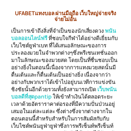
UFABETแทงบอล ผ่านมือถือ เว็บใหญ่จ่ายจริง
จ่ายไม่อั้น
เป็นการเข้าถึงสิ่งที่จำเป็นของนักเสี่ยงดวง
พนัน
บอลออนไลน์ฟรี
ที่ชอบใจกีฬาได้อย่างดีเยี่ยมกับ
เว็บไซต์ยูฟ่าเบท ที่ได้เสนอลักษณะของการ
ประลองมวยในจำพวกต่างๆซึ่งพรีเซนเทชั่นออก
มาในลักษณะของมวยสด โดยเป็นที่ชื่นชอบเป็น
อย่างยิ่งในตอนนี้เนื่องจากการแทงมวยสดนั้นมี
ตื่นเต้นและก็ตื่นเต้นเป็นอย่างยิ่ง เนื่องจากว่า
อย่างกับพวกเราได้เข้าไปอยู่บนเวทีการแข่งขัน
ชิงชัยนั้นอีกด้วยรวมทั้งยังสามารถเปิด
เว็บพนัน
บอลดีที่สุดpantip
ให้เข้าทำเงินได้ตลอดระยะ
เวลาด้วยอัตราราคาต่อรองที่มีความปั่นป่วนอยู่
เสมอในแต่ละแต่ละ ซึ่งต่างซึ่งจากต่างจากใน
ตอนตอนนี้สำหรับสำหรับในการสัมผัสกับกับ
เว็บไซต์พนันยูฟ่ายูฟ่าซึ่งการพรีเซ็นท์พรีเซ็นท์