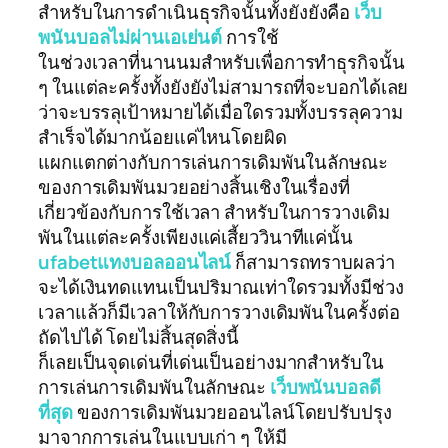
สำหรับในการดำเนินธุรกิจนั้นทั้งยังยังคือ
เว็บ
พนันบอลไม่ผ่านเอเย่นต์
การใช้
ในช่วงเวลาที่นานนมสำหรับเพื่อการทำธุรกิจนั้น
ๆ ในแต่ละครั้งทั้งยังยังไม่สามารถที่จะบอกได้เลย
ว่าจะบรรลุเป้าหมายได้เมื่อใดรวมทั้งบรรลุความ
สำเร็จได้มากน้อยแค่ไหนโดยผิด
แผกแตกต่างกับการเล่นการเดิมพันในลักษณะ
ของการเดิมพันมวยอย่างสิ้นเชิงในเรื่องที่
เกี่ยวข้องกับการใช้เวลา สำหรับในการวางเดิม
พันในแต่ละครั้งเพียงแค่เสี้ยววินาทีแค่นั้น
ufabetแทงบอลออนไลน์
ก็สามารถทราบผลว่า
จะได้เงินทดแทนเป็นปริมาณเท่าใดรวมทั้งมีช่วง
เวลาแล้วก็มีเวลาให้กับการวางเดิมพันในครั้งต่อ
ถัดไปได้ โดยไม่สิ้นสุดสิ่งนี้
ก็เลยเป็นจุดเด่นที่เด่นเป็นอย่างมากสำหรับใน
การเล่นการเดิมพันในลักษณะ
เว็บพนันบอลดี
ที่สุด
ของการเดิมพันมวยออนไลน์โดยปรับปรุง
มาจากการเล่นในแบบเก่า ๆ ให้มี