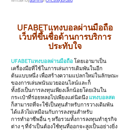
Written by
admins
in
Uncategorized
UFABETแทงบอลผ่านมือถือ
เว็บที่ขึ้นชื่อด้านการบริการ
ประทับใจ
UFABETแทงบอลผ่านมือถือ
โดยเอามาเป็น
เครื่องมือที่ใช้ในการเล่นการเดิมพันในอีก
ต้นแบบหนึ่ง เพื่อสร้างความแปลกใหม่ในลักษณะ
ของการเล่นพนันมวยออนไลน์และก็
ทั้งยังเป็นการลงทุนเพียงเล็กน้อยโดยเงินใน
กระเป๋าที่ร่อยหลอไปเพียงแต่นิดนึง
แทงบอลสด
ก็สามารถที่จะใช้เป็นทุนสำหรับการวางเดิมพัน
ได้แล้วไม่เหมือนกับการลงทุนสำหรับ
การทำอาชีพอื่น ๆ หรือรวมทั้งการลงทุนทำธุรกิจ
ต่าง ๆ ที่จำเป็นต้องใช้ทุนที่ออกจะสูงเป็นอย่างยิ่ง