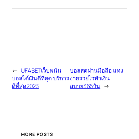
←
UFABETเว็บพนัน
บอลสดผ่านมือถือ แทง
บอลได้เงินดีที่สุด บริการ
ง่ายรวยไวทำเงิน
ดีที่สุด2023
สบาย365วัน
→
MORE POSTS