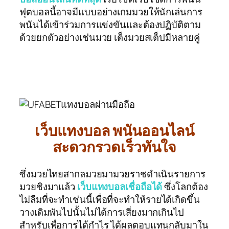
ฟุตบอลนี้อาจมีแบบอย่างเกมมวยให้นักเล่นการ
พนันได้เข้าร่วมการแข่งขันและต้องปฏิบัติตาม
ด้วยยกตัวอย่างเช่นมวย เต็งมวยสเต็ปมีหลายคู่
เว็บแทงบอล พนันออนไลน์
สะดวกรวดเร็วทันใจ
ซึ่งมวยไทยสากลมวยมามวยราชดำเนินรายการ
มวยชิงมาแล้ว
เว็บแทงบอลเชื่อถือได้
ซึ่งโลกต้อง
ไม่ลืมที่จะทำเช่นนี้เพื่อที่จะทำให้รายได้เกิดขึ้น
วางเดิมพันไปนั้นไม่ได้การเสี่ยงมากเกินไป
สำหรับเพื่อการได้กำไร ได้ผลตอบแทนกลับมาใน