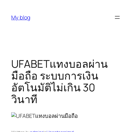
ข้าม
ไป
My blog
ยัง
เนื้อหา
UFABETแทงบอลผ่าน
มือถือ ระบบการเงิน
อัตโนมัติไม่เกิน 30
วินาที