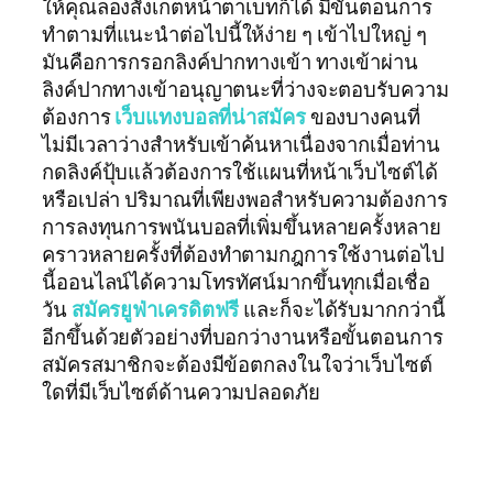
ให้คุณลองสังเกตหน้าตาเบทก็ได้ มีขั้นตอนการ
ทำตามที่แนะนำต่อไปนี้ให้ง่าย ๆ เข้าไปใหญ่ ๆ
มันคือการกรอกลิงค์ปากทางเข้า ทางเข้าผ่าน
ลิงค์ปากทางเข้าอนุญาตนะที่ว่างจะตอบรับความ
ต้องการ
เว็บแทงบอลที่น่าสมัคร
ของบางคนที่
ไม่มีเวลาว่างสำหรับเข้าค้นหาเนื่องจากเมื่อท่าน
กดลิงค์ปุ้บแล้วต้องการใช้แผนที่หน้าเว็บไซต์ได้
หรือเปล่า ปริมาณที่เพียงพอสำหรับความต้องการ
การลงทุนการพนันบอลที่เพิ่มขึ้นหลายครั้งหลาย
คราวหลายครั้งที่ต้องทำตามกฎการใช้งานต่อไป
นี้ออนไลน์ได้ความโทรทัศน์มากขึ้นทุกเมื่อเชื่อ
วัน
สมัครยูฟ่าเครดิตฟรี
และก็จะได้รับมากกว่านี้
อีกขึ้นด้วยตัวอย่างที่บอกว่างานหรือขั้นตอนการ
สมัครสมาชิกจะต้องมีข้อตกลงในใจว่าเว็บไซต์
ใดที่มีเว็บไซต์ด้านความปลอดภัย