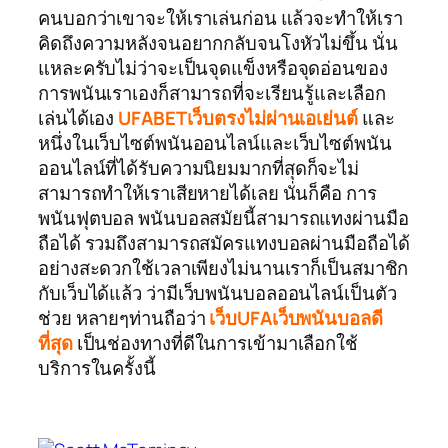
คนบอกว่าเขาจะให้เราเล่นก่อน แล้วจะทำให้เรา
คิดถึงความหลังจนอยากกลับจนโงหัวไม่ขึ้น นั่น
แหละครับไม่ว่าจะเป็นจุดแข็งหรือจุดอ่อนของ
การพนันเราเองก็สามารถที่จะเรียนรู้และเลือก
เล่นได้เอง
UFABETเว็บตรงไม่ผ่านเอเย่นต์
และ
หนึ่งในเว็บไซต์พนันออนไลน์และเว็บไซต์พนัน
ออนไลน์ที่ได้รับความนิยมมากที่สุดก็จะไม่
สามารถทำให้เราเสียหายได้เลย นั่นก็คือ การ
พนันฟุตบอล พนันบอลสมัยนี้สามารถแทงผ่านมือ
ถือได้ รวมถึงสามารถสมัครแทงบอลผ่านมือถือได้
อย่างสะดวกใช้เวลาเพียงไม่นานเราก็เป็นสมาชิก
กับเว็บได้แล้ว ว่ามีเว็บพนันบอลออนไลน์เป็นตัว
ช่วย หลายๆท่านถือว่า
เว็บUFAเว็บพนันบอลดี
ที่สุด
เป็นช่องทางที่ดีในการเข้ามาเลือกใช้
บริการในครั้งนี้