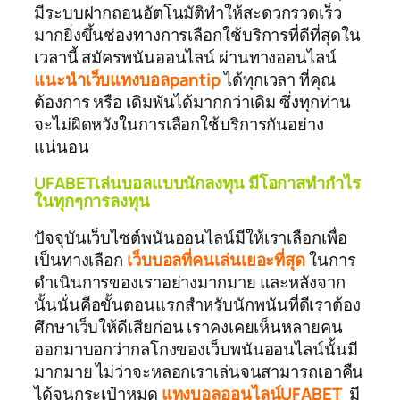
มีระบบฝากถอนอัตโนมัติทำให้สะดวกรวดเร็ว
มากยิ่งขึ้นช่องทางการเลือกใช้บริการที่ดีที่สุดใน
เวลานี้ สมัครพนันออนไลน์ ผ่านทางออนไลน์
แนะนำเว็บแทงบอลpantip
ได้ทุกเวลา ที่คุณ
ต้องการ หรือ เดิมพันได้มากกว่าเดิม ซึ่งทุกท่าน
จะไม่ผิดหวังในการเลือกใช้บริการกันอย่าง
แน่นอน
UFABETเล่นบอลแบบนักลงทุน มีโอกาสทำกำไร
ในทุกๆการลงทุน
ปัจจุบันเว็บไซต์พนันออนไลน์มีให้เราเลือกเพื่อ
เป็นทางเลือก
เว็บบอลที่คนเล่นเยอะที่สุด
ในการ
ดำเนินการของเราอย่างมากมาย และหลังจาก
นั้นนั่นคือขั้นตอนแรกสำหรับนักพนันที่ดีเราต้อง
ศึกษาเว็บให้ดีเสียก่อน เราคงเคยเห็นหลายคน
ออกมาบอกว่ากลโกงของเว็บพนันออนไลน์นั้นมี
มากมาย ไม่ว่าจะหลอกเราเล่นจนสามารถเอาคืน
ได้จนกระเป๋าหมด
แทงบอลออนไลน์UFABET
มี