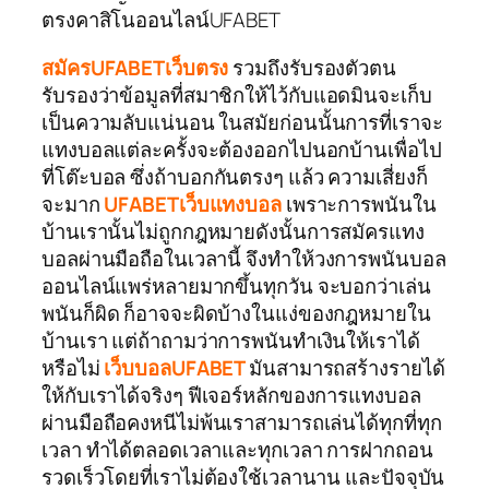
ตรงคาสิโนออนไลน์UFABET
สมัครUFABETเว็บตรง
รวมถึงรับรองตัวตน
รับรองว่าข้อมูลที่สมาชิกให้ไว้กับแอดมินจะเก็บ
เป็นความลับแน่นอน ในสมัยก่อนนั้นการที่เราจะ
แทงบอลแต่ละครั้งจะต้องออกไปนอกบ้านเพื่อไป
ที่โต๊ะบอล ซึ่งถ้าบอกกันตรงๆ แล้ว ความเสี่ยงก็
จะมาก
UFABETเว็บแทงบอล
เพราะการพนันใน
บ้านเรานั้นไม่ถูกกฎหมายดังนั้นการสมัครแทง
บอลผ่านมือถือในเวลานี้ จึงทำให้วงการพนันบอล
ออนไลน์แพร่หลายมากขึ้นทุกวัน จะบอกว่าเล่น
พนันก็ผิด ก็อาจจะผิดบ้างในแง่ของกฎหมายใน
บ้านเรา แต่ถ้าถามว่าการพนันทำเงินให้เราได้
หรือไม่
เว็บบอลUFABET
มันสามารถสร้างรายได้
ให้กับเราได้จริงๆ ฟีเจอร์หลักของการแทงบอล
ผ่านมือถือคงหนีไม่พ้นเราสามารถเล่นได้ทุกที่ทุก
เวลา ทำได้ตลอดเวลาและทุกเวลา การฝากถอน
รวดเร็วโดยที่เราไม่ต้องใช้เวลานาน และปัจจุบัน